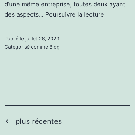
d’une même entre­prise, toutes deux ayant
Bon­
des aspects…
Pour­suiv­re la lec­ture
jour
à
Publié le
juillet 26, 2023
tous
Catégorisé comme
Blog
!
Pagination
plus récentes