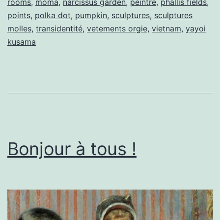
rooms
,
moma
,
narcissus garden
,
peintre
,
phallis fields
,
points
,
polka dot
,
pumpkin
,
sculptures
,
sculptures
molles
,
transidentité
,
vetements orgie
,
vietnam
,
yayoi
kusama
Bonjour à tous !