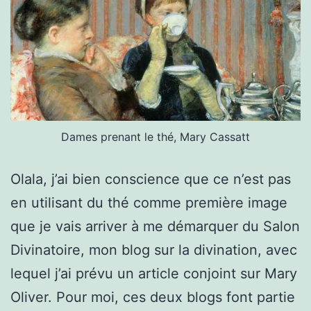
Dames prenant le thé, Mary Cassatt
Olala, j’ai bien con­science que ce n’est pas
en util­isant du thé comme pre­mière image
que je vais arriv­er à me démar­quer du Salon
Div­ina­toire, mon blog sur la div­ina­tion, avec
lequel j’ai prévu un arti­cle con­joint sur Mary
Oliv­er. Pour moi, ces deux blogs font par­tie