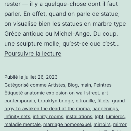
rester — il y a quelque-chose dont il faut
par­ler. En effet, quand on par­le de stat­ue,
on visu­alise bien les stat­ues en mar­bre type
Grèce antique ou Michel-Ange. Du coup,
une sculp­ture molle, qu’est-ce que c’est…
Yay­
Pour­suiv­re la lec­ture
oi
Kusama,
Publié le
juillet 26, 2023
un
Catégorisé comme
Artistes
,
Blog
,
main
,
Peintres
point
Étiqueté
anatomic explosion on wall street
,
art
contemporain
,
brooklyn bridge
,
citrouille
,
fillets
,
grand
dans
orgy to awaken the dead at the moma
,
happenings
,
l’univers
infinity nets
,
infinity rooms
,
installations
,
lgbt
,
lumieres
,
maladie mentale
,
marriage homosexuel
,
mirroirs
,
mirror