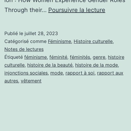
Georges
Through their…
Pour­suiv­re la lec­ture
Vigarel­
lo
Publié le
juillet 28, 2023
:
Catégorisé comme
Féminisme
,
Histoire culturelle
,
His­
Notes de lectures
Étiqueté
féminisme
,
féminité
,
féminités
,
genre
,
histoire
toire
culturelle
,
histoire de la beauté
,
histoire de la mode
,
de
injonctions sociales
,
mode
,
rapport à soi
,
rapport aux
la
autres
,
vêtement
beauté,
dis­
cus­
sion
entre