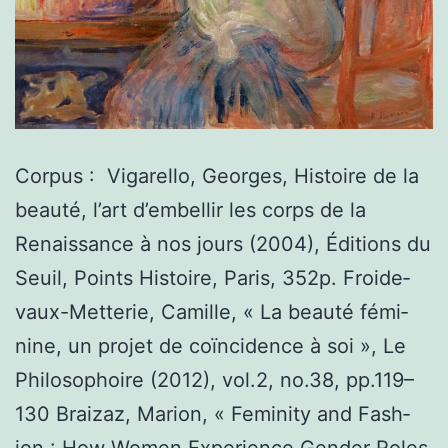
Cor­pus : Vigarel­lo, Georges, His­toire de la
beauté, l’art d’embellir les corps de la
Renais­sance à nos jours (2004), Édi­tions du
Seuil, Points His­toire, Paris, 352p. Froide­­
vaux-Met­­terie, Camille, « La beauté fémi­
nine, un pro­jet de coïn­ci­dence à soi », Le
Philosophoire (2012), vol.2, no.38, pp.119–
130 Braizaz, Mar­i­on, « Fem­i­n­i­ty and Fash­
ion : How Women Expe­ri­ence Gen­der Roles